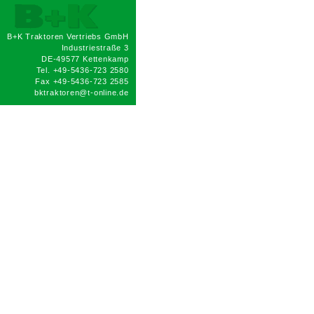
B+K Traktoren Vertriebs GmbH
Industriestraße 3
DE-49577 Kettenkamp
Tel. +49-5436-723 2580
Fax +49-5436-723 2585
bktraktoren@t-online.de