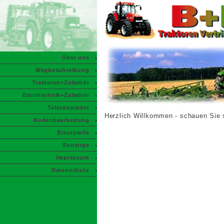
Über uns
Wegbeschreibung
Traktoren+Zubehör
Erntetechnik+Zubehör
Teleskoplader
Herzlich Willkommen - schauen Sie 
Bodenbearbeitung
Ersatzteile
Sonstige
Impressum
Datenschutz